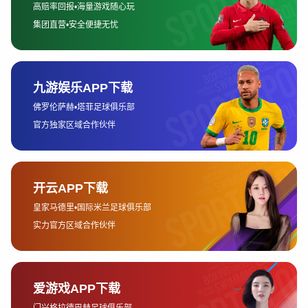
展，8博平台通过技术手段不断优化平台性能，提升用户体
验。例如，平台利用人工智能分析用户行为和需求，提供个性
化推荐服务，使用户能更高效地找到自己感兴趣的内容或产
品。
此外，8博平台在智能化技术上的应用也体现在其后台系统的
升级与创新。平台通过大数据分析和云计算技术实现了对平台
运营数据的实时监控和分析，从而快速调整运营策略，确保平
台的稳定性和高效性。在技术创新的推动下，8博平台不仅提
升了自身的竞争力，也为用户提供了更为便捷和流畅的使用体
验。
未来，随着5G、区块链等新兴技术的发展，8博平台还将继续
探索更多的技术创新应用。这些新兴技术将有助于平台在用户
数据安全、跨平台服务、内容创作等方面实现突破，进一步巩
固其在行业中的领先地位。
2、8博平台的市场扩展与多元化战
略