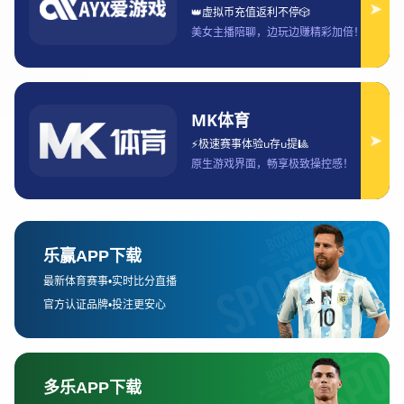
围绕8博平台发展趋势与创新策略全
面解析及未来前景展望
本文围绕8博平台的发展趋势与创新策略进行深入分析，探索
其在当前竞争激烈的市场环境中的创新实践与未来前景。文章
首先简要概述了8博平台的现状与发展趋势，接着从四个关键
方面进行详细阐述：首先是8博平台在技术创新方面的驱动与
应用；其次是8博平台在市场扩展和多元化战略的实施；然后
探讨8博平台在用户体验和服务创新上的突破；最后分析8博平
台在可持续发展和社会责任方面的战略布局。文章最后结合上
述分析，展望8博平台未来的发展前景，强调其在行业竞争中
的独特优势和潜力。
1、8博平台的技术创新驱动
在当今数字化时代，技术创新已经成为8博平台发展的核心驱
动力之一。随着大数据、人工智能、云计算等技术的不断发