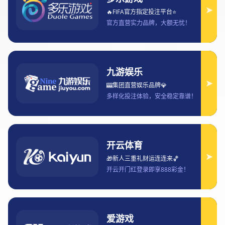
E-mail
Message
Send message