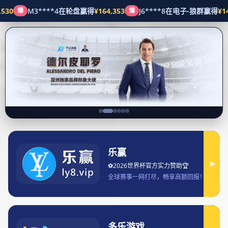
项目展示
首页
项目展示
围绕8博平台发展趋势与创新策略全面解析及未来前景展望
留言
First name