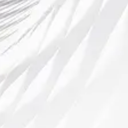
2026-07-23 17:39:04
足球电梯球怎么踢掌握发力技
巧与精准弧线射门方法提升实
战效果
2026-07-22 18:40:34
足球俱乐部主席权力格局变迁
与管理决策影响力解析及未来
发展趋势
2026-07-20 17:39:00
潘帕斯雄鹰荣耀征程阿根廷足
球历届夺冠传奇与辉煌岁月回