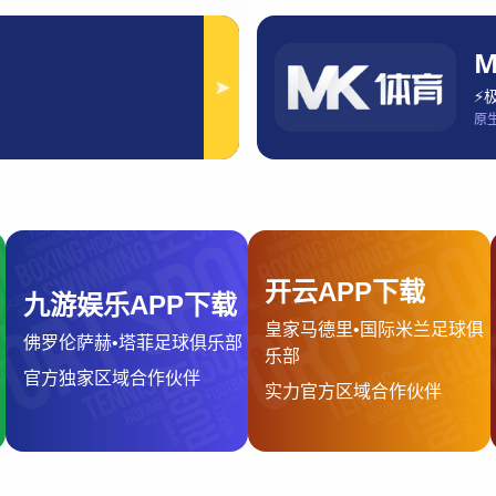
程，帮助
此外，
德
好者提供
健身活动
作为一家
动运动事
务，为运
身，为更