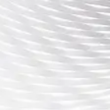
Our News