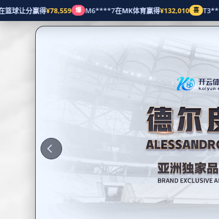
德信体育
在这里，挑战的不只是对手，还有自己
知
道
我
们
知道我们