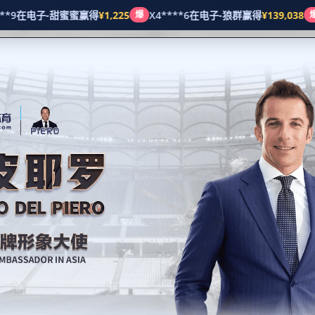
发现德信体育
项目展示
最新