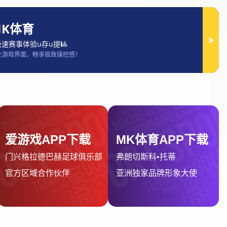
学员养成正确的运动姿势和习惯，提高运动技术水平。
信体育APP
还积极开展各类运动活动和比赛，为广大运动爱
展示自我的平台。我们不仅组织各类运动比赛，还定期举办
和特色运动体验活动，为大家营造良好的运动氛围。
有着多年经验的专业运动公司，
德信体育APP
始终秉承着“推
业，助力健康生活”的宗旨，努力为客户提供优质的运动服
动发展的贡献自己的力量。我们将继续努力，不断完善自
多的人带来健康、快乐和美好的运动体验。
关
于
我
们
关于我们