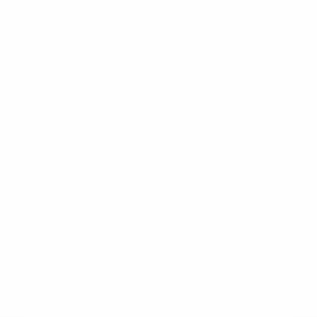
子体育赛事
赛事应急管理
面向女性的体育赛事活动。
设计并实施赛事突发事件应