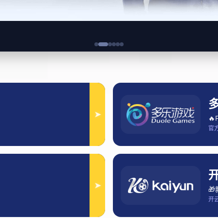
发现
德信体育A
动的发展
运动行业
动、成人
装备和设
德信体育A
训方式和
质的教练