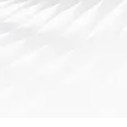
通过对万象城体育的多维度分析，我们可以看到它在创新设
施、运动氛围、课程指导等多个方面的突出表现。正是凭借这
些优势，万象城体育能够吸引大量的会员，并在激烈的市场竞
争中脱颖而出。
展望未来，随着人们健身需求的不断变化，万象城体育必将继
续推动行业的创新发展，拓展更多的健身休闲场景，满足更加
多样化的消费者需求。无论是在国内市场还是国际市场，万象
城体育都有着巨大的发展潜力，值得我们共同期待。
95体育：打造全方位体育娱乐体验 引领行业新潮流
围绕8博平台发展趋势与创新策略全面解析及未来前景展望