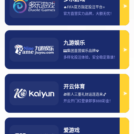
E-mail
Message
Send message