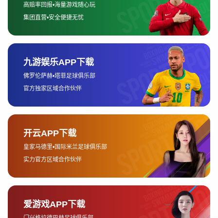
1、创新设施与理念
万象城体育一直走在健身行业的前沿，不仅注重设备的现代化
升级，还在运动设施的设计与布局上进行大胆创新。通过引入
先进的健身器材及高科技运动设备，万象城体育不仅提高了运
动的效率，也让会员能够体验到更高端的健身服务。例如，智