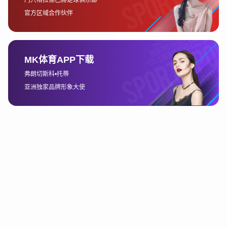
能跑步机、VR运动体验区以及智能监控系统，能够实时追踪
会员的运动状态，并根据个人数据提供量身定制的训练方案。
除此之外，万象城体育还特别注重设施的多功能性与互动性。
为了满足不同需求的顾客，中心内不仅设有常规的健身房和瑜
伽室，还有特色的攀岩区、羽毛球馆及篮球场等。各类运动项
目的设置，不仅拓展了健身的维度，也让消费者在运动中找到
了更多的乐趣与社交空间。这种多元化的设施配置，不仅增强
了用户的粘性，也提升了品牌的综合竞争力。
此外，万象城体育还推出了“智慧健身”的概念，通过结合智能
化技术与数据分析，带来个性化的训练体验。会员可以通过手
机APP查看实时数据，设定训练目标，系统会根据个人的运动
表现调整训练计划，帮助用户最大化地提升运动效果。这种创
新的服务理念，使万象城体育不仅仅是一个健身中心，更是一
个注重科技与智能化的运动平台。
2、营造优质的运动氛围
一个成功的健身休闲体验中心，除了硬件设施的支持，环境与
氛围的营造同样至关重要。万象城体育通过精心设计的空间布