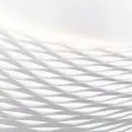
初期，南美球队曾一度占据世俱杯的巅峰，成为全球足球的一
大亮点。
尽管欧洲和南美球队在世俱杯的历史上占据主导地位，但近年
来，亚洲和非洲球队的崛起也逐渐成为关注的焦点。阿联酋的
阿尔阿赫利、亚洲的广岛三箭等球队，随着国内联赛的不断提
升和人才的积累，也在世俱杯赛场上展现了更强的竞争力。特
别是亚洲足球近年来的迅猛发展，使得亚洲球队逐渐缩小了与
欧洲、南美球队的差距。
4、世俱杯的未来展望
随着足球全球化的进程不断推进，世俱杯的未来发展面临着新
的挑战和机遇。首先，赛事的全球影响力和商业价值将持续提
升。随着数字化传播手段的不断发展，世俱杯的观众将不再局
限于现场观赛和传统电视转播，互联网平台和社交媒体将成为
赛事传播的重要渠道。
其次，随着世界各大洲足球水平的日益提升，未来的世俱杯将
更加注重竞技层面的公平竞争。更多的地区性强队，如亚洲、
非洲和北美的俱乐部，将有机会与欧洲和南美的传统强队一较