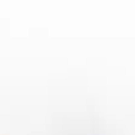
世俱杯的影响力还体现在它对足球文化的传播和多元化的促进
作用。通过赛事的举办，不同地区和国家的足球文化得以广泛
传播与交流，尤其是亚洲和非洲的俱乐部在世俱杯舞台上的出
现，逐渐让全球足球受众看到了不同地区足球水平的崛起与进
步。对于这些区域的球队而言，世俱杯不仅仅是一项体育赛
事，更是展示自我、争夺荣耀的最佳舞台。
3、各大洲球队的崛起历程
在世俱杯的历史上，欧洲和南美的球队一直占据着绝对的优
势。尤其是欧洲俱乐部，如皇家马德里、巴塞罗那、拜仁慕尼
黑等队伍，多次在世俱杯上获得胜利，展示了欧洲足球的强大
实力。欧洲球队的成功背后，得益于其悠久的足球历史和系统
的青训体系，这使得他们在国际大赛中常常占据主导地位。
南美球队的崛起同样引人注目，尤其是巴西和阿根廷的俱乐
部，如圣保罗、博卡青年和河床等，也在世俱杯上留下了浓墨
重彩的一笔。南美足球独特的技术风格和竞技精神使得其俱乐
部在与欧洲球队的较量中屡屡表现出色。尤其是在2000年代