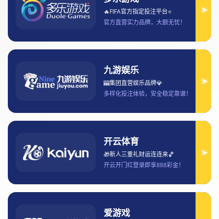
E-mail
Message
Send message