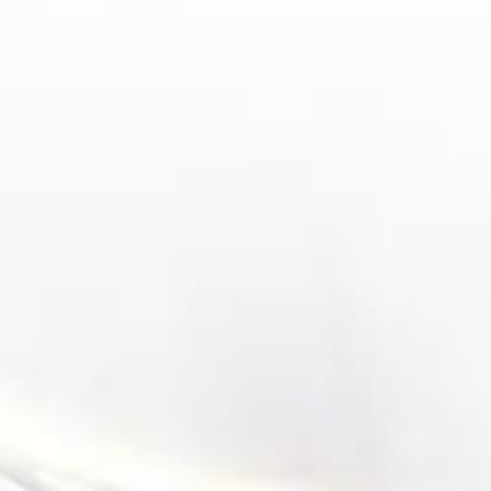
这不仅让平台获得了大量的赛事数据，还为平台带来了更多的
品牌曝光机会。同时，U游体育还与多个知名科技企业合作，
推动智能体育设备的研发，进一步提升品牌影响力。
U游体育还注重用户品牌忠诚度的提升，通过建立会员制度、
推出定制化运动产品等方式，进一步增强了用户的粘性。通过
与用户的持续互动，U游体育不仅提升了用户的满意度，也为
未来的市场扩展奠定了坚实的基础。
4、未来发展：智能体育的无限潜力
随着技术的不断发展，U游体育的未来前景非常广阔。智能体
育作为未来体育行业的主要发展方向，U游体育将继续推动技
术创新和产品升级，进一步提升用户的互动体验。
在未来，U游体育将更加注重智能硬件和云平台的结合，打造
更加智能化、便捷化的全新体育生态系统。例如，通过智能手
表、眼镜等可穿戴设备，用户可以随时随地进行体育训练和健
康管理，数据通过云平台进行分析和存储，提供更加精准的运
动指导。