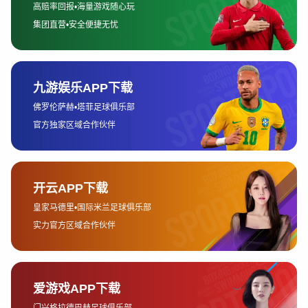
体育正通过技术创新和内容升级，推动电竞赛事进入更加智能
化、娱乐化和沉浸化的发展阶段，成为新时代电竞互动平台的
重要代表。
数字技术升级体验
T1体育在电竞赛事直播过程中，大量运用了高清直播、低延迟
传输以及多视角切换等先进技术，让用户能够获得更加真实流
畅的观赛体验。相比传统赛事直播存在画面卡顿和延迟较高的
问题，平台通过技术优化，使赛事画面更加稳定，观众在关键
团战和高光时刻能够第一时间感受到现场氛围，这种即时性大
大提升了用户的沉浸感。