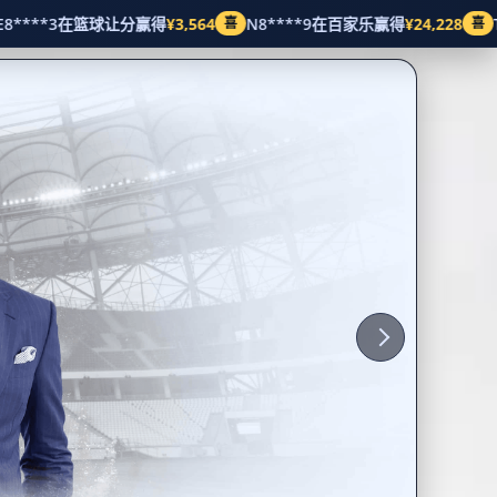
动向
企业服务
沟通德信娱乐场
验与超值奖励活动