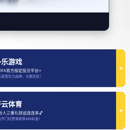
升级，畅享全新娱乐体验与超
新的娱乐体验，并推出了超值的奖励活动。这次升级不仅提升
进行了深度优化，旨在为玩家提供更加丰富多样的娱乐选择
励活动的推出，不仅能够增加玩家的参与感和乐趣，还能够
意度。本文将从四个方面详细阐述九州娱乐app的全面升
用户互动体验的增强、以及超值奖励活动的推出。通过这四
的优势及其带来的全新娱乐体验。
容之一。经过全面重新设计，新的界面更具现代感和科技感，
兴趣的内容。导航栏、按钮和菜单的设计都变得更加直观，
特别是在移动设备上的表现，界面设计更加适应不同屏幕尺