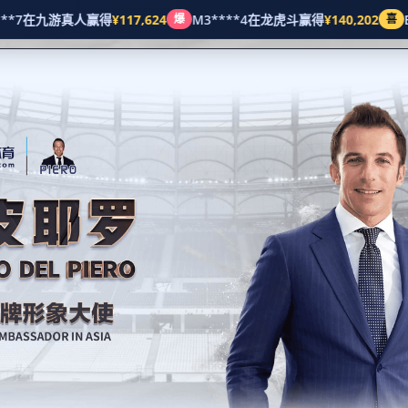
发现德信体育
项目展示
最新
项目展示
展示
九州娱乐app全面升级，畅享全新娱乐体