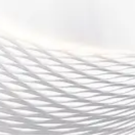
加全方位的娱乐体验。通过新增的超值奖励活动
回馈，进一步提升了平台的吸引力和用户粘性。
随着娱乐行业的不断发展，九州娱乐app的此
九州娱乐app将继续为广大用户提供更好的娱
值奖励。
AG百家乐试玩攻略揭秘 提升胜率技巧与注意事
Leo九州下载平台带你畅享全新游戏体验尽在中