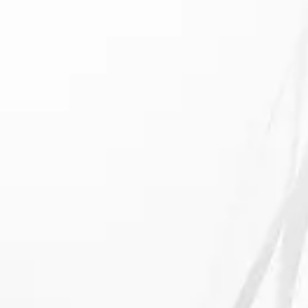
和归属感。
推出
乐app特别推出了超值奖励活动。这些活动不仅为玩家提供
乐的趣味性。玩家可以通过参与各种活动，如每日签到、完
动，玩家可以轻松获得游戏道具、现金红包、以及其他实物
完成一定条件后，可以成为平台的VIP用户，享受更多的专属福
戏，享受专属客服服务，甚至可以获得额外的现金返利和礼包
，获得了更多的实惠和回馈，增加了用户的忠诚度和活跃
玩家在使用app的过程中，积累积分后可以兑换丰富的奖
能通过推荐好友、参与平台举办的特殊活动等方式增加。积
他们在平台内的活跃度和参与感。
界面和功能，还丰富了娱乐内容和互动方式，为用户带来了更