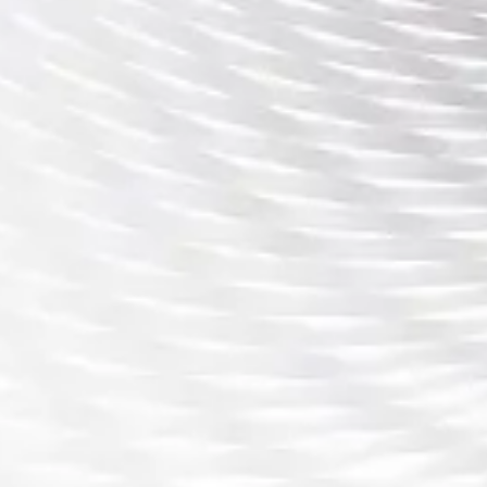
找到我们:
P: 13594780081