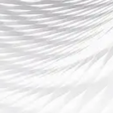
地址:
池州市岂询之都82号