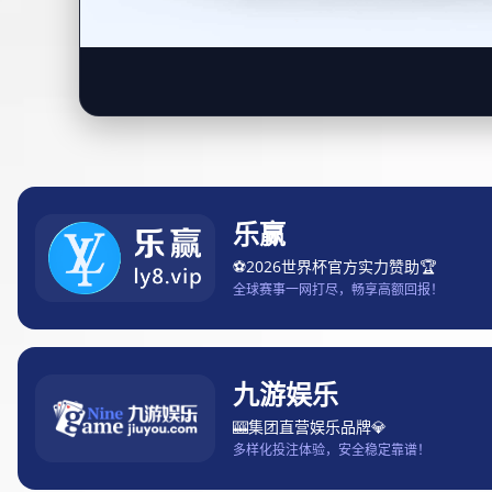
留言
First name
E-mail
Message