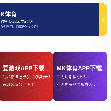
。
上也做了合理的调整。常用功能被放置在更加显眼的位置，用
域，极大地节省了寻找时间。例如，游戏和活动入口被重新设
多次点击。这样的设计让用户的操作更加高效，减少了操作
响应速度，减少了加载时间。用户在浏览内容或切换页面时，
得更加流畅。这一变化提升了用户的操作体验，用户能够更
卡顿或慢速加载的干扰。
得更加多样化。九州娱乐app在这次升级中，增加了更多种
乐模块包括了更加丰富的游戏种类，如竞技游戏、休闲游
每一种游戏类型都有不同的玩法和难度，玩家可以根据自己
多的娱乐形式，如直播互动、赛事竞猜和社交娱乐功能。直播