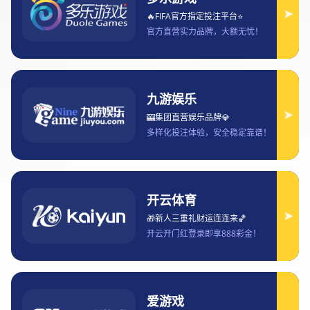
E-mail
Message
Send message