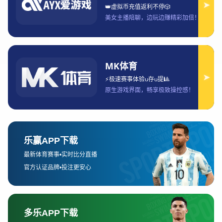
bet365接口在中国市场的应用与发
展前景分析及相关法规探讨
文章摘要：本文围绕bet365接口在中国市场的应用与发展前
景展开分析，并结合相关法规进行探讨。首先，介绍了
bet365作为全球领先的在线博彩公司，其接口技术如何为中
国市场提供便捷的线上博彩平台服务。接着，分析了bet365
接口在中国市场的市场需求及用户偏好，探讨了其在中国市场
应用中的技术优势和面临的挑战。此外，文章还详细讨论了中
国政府的监管政策、法律法规对外资博彩公司以及在线博彩行
业的管制，以及这些政策如何影响bet365接口的应用。最
后，结合当前国内外博彩行业的发展趋势，预测bet365接口
在中国市场的未来发展前景，提出了可能的机遇与挑战，并对
如何应对相关法律风险提出建议。
1、bet365接口在中国市场的应用现