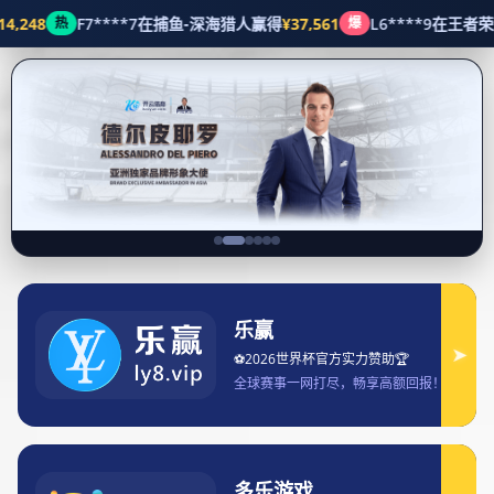
项目展示
首页
项目展示
bet365接口在中国市场的应用与发展前景分析及相关法规探讨
留言
First name