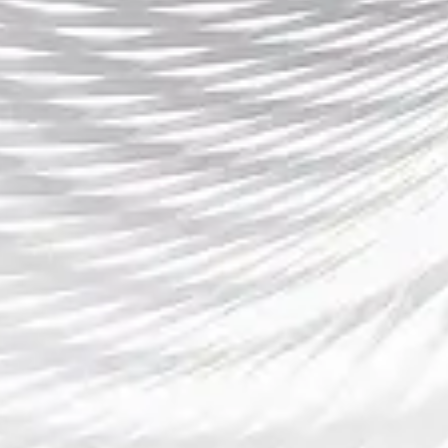
一系列合规挑战。为了规避这些法律风险，bet365需要在技
术和运营层面与中国法律进行对接，尽可能确保其业务模式合
法合规。而这种合规性也要求bet365在开展运营时，密切关
注国内法律法规的变化，及时作出调整。
4、bet365在中国市场的发展前景
及战略建议
尽管中国市场的法律监管较为严格，但bet365作为全球知名
的博彩平台，其在中国市场的潜力依然巨大。首先，中国拥有
庞大的互联网用户基数，其中年轻人群体对在线娱乐和体育博
彩有着极高的兴趣，这为bet365提供了丰富的市场机会。其
次，随着国内体育赛事和电子竞技的日益增长，在线博彩的市
场需求日益扩大，bet365可以通过进一步拓展其体育博彩和
电竞博彩领域，在中国市场获得更大的市场份额。
然而，bet365在中国市场的长期发展还需要应对多方面的挑
战。首先，面对日益严格的监管政策，bet365需要加强与当
地法律法规的适配，确保其平台运营符合中国政府的要求。其
次，bet365需要进一步优化技术架构，提高平台的稳定性和