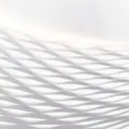
选择合适的直播平台不仅仅是看是否免费的关键，还需要关注
平台的稳定性、直播画质、用户界面的友好度等因素。对于德
甲赛事这种高质量的体育赛事，流畅的直播体验非常重要。平
台的技术水平决定了直播的清晰度和延迟，而这些因素直接影
响观赛体验。
同时，平台的用户界面也需要简洁易懂。对于一些非技术流的
球迷来说，过于复杂的操作界面可能会影响观看体验。因此，
平台应该提供易于导航的菜单和简便的操作方式。对于手机、
电脑等多个设备的支持也是一个加分项，能够让用户根据不同
的需求选择合适的观看设备。
此外，平台的实时互动性也是一个重要的考虑因素。一些平台
提供实时的比分更新、球迷互动讨论、以及赛后分析等功能，
能够让球迷更好地融入比赛氛围。而且，这种互动性有时还会
增强观赛的乐趣，尤其是对于那些喜欢和朋友一起观看比赛的
人。