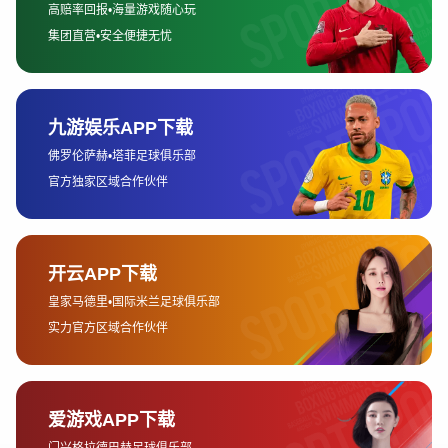
迷们提供了多个选择。通过一些免费的流媒体平台，球迷们可
以实时观看德甲比赛。这些平台一般通过解析赛事的流媒体信
号，提供无广告的观看体验，虽然这种方式常常带有一些不稳
定性，但仍然是大多数球迷选择的免费方式。
另一种常见的技术手段是使用VPN服务。通过选择适合的
VPN，用户可以伪装自己的地理位置，从而绕过区域限制，访
问一些只能在特定国家或地区提供直播的德甲赛事。在很多情
况下，德国本土的官方体育网站或流媒体平台会对外开放免费
的直播，但因为地域限制，外部用户无法直接观看。借助VPN
技术，球迷可以轻松访问这些内容。
此外，一些网络平台通过合作与广告模式，实现赛事免费观
看。这些平台通常提供免费的流媒体服务，但需要观看广告。
虽然广告可能会影响观赛体验，但依然是免费观看德甲比赛的
有效手段之一。很多网站和应用都提供类似服务，尤其是一些
知名的体育直播平台，经过长期运营，已经形成了稳定的免费
内容输出模式。
2、最常见的免费直播平台推荐