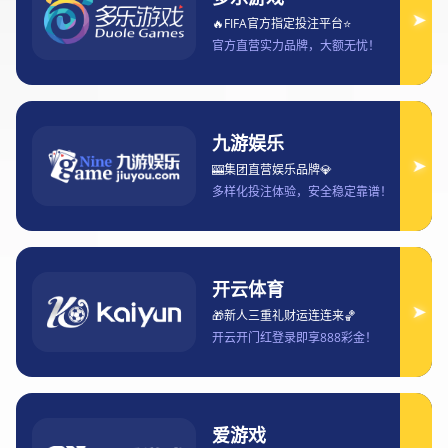
E-mail
Message
Send message