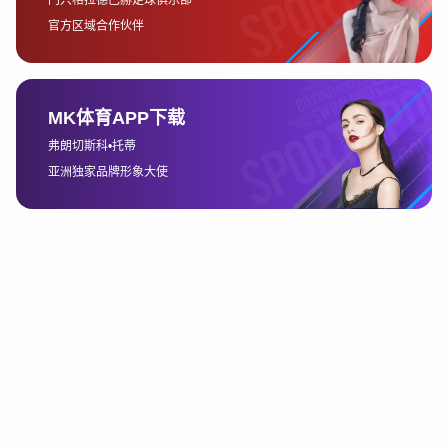
目前，许多平台提供了免费的德甲直播内容，其中一些平台因
其便捷性和稳定性被广泛推荐。例如，YouTube上的一些频道
就能提供合法的免费德甲比赛直播。通过搜索相关关键词，球
迷可以找到官方或合作伙伴开设的直播频道，观看最新的德甲
赛事。
除了YouTube，Twitch也是一个热门平台。Twitch在近几年逐
渐成为一个涵盖各种体育赛事的直播平台，包括德甲等多个足
球赛事。尽管该平台主要以游戏直播为主，但很多第三方直播
用户也会分享德甲比赛的内容。通过在Twitch上关注合适的频
道，球迷们可以在赛事直播时获得免费的观看链接。
德信娱乐场
另外，德国本土的一些直播平台，如ZDF和ARD也提供部分赛
事的免费直播。这些平台的优点是直播质量高，且内容更新及
时。ZDF和ARD的体育频道通常会对德甲进行高清直播，尤其
是一些重要的比赛，完全免费对外开放观看。不过，部分地区
的球迷需要使用VPN才能访问这些平台。
3、版权问题与免费观看的法律风险