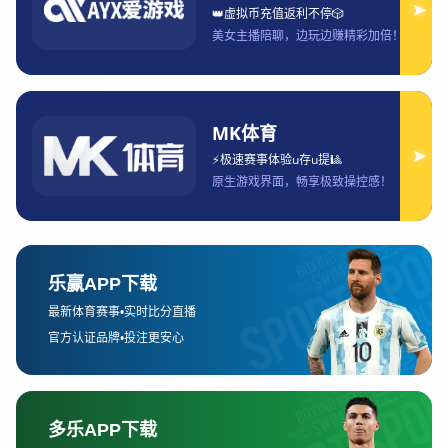
德甲赛事免费观看方法与最新平台推
荐全面解析
德甲赛事作为欧洲五大联赛之一，一直吸引着全球足球迷的关
注。随着网络视频平台的发展，越来越多的人希望能够免费观
看德甲比赛，但并非所有平台都能提供合法且高质量的直播服
务。本文将全面解析如何免费观看德甲赛事，并对目前可用的
最新平台进行推荐。通过本文，读者可以了解到具体的免费观
看方法，如何避免侵犯版权的风险，以及如何选择最适合的观
看平台。文章内容包括从技术层面、平台选择、版权问题和用
户体验四个方面进行详细阐述，帮助大家更好地享受德甲赛
事。
1、如何技术手段免费观看德甲赛事
想要免费观看德甲赛事，首先需要了解现代技术如何为我们提
供免费的直播资源。首先，直播网站和应用程序的多样性为球