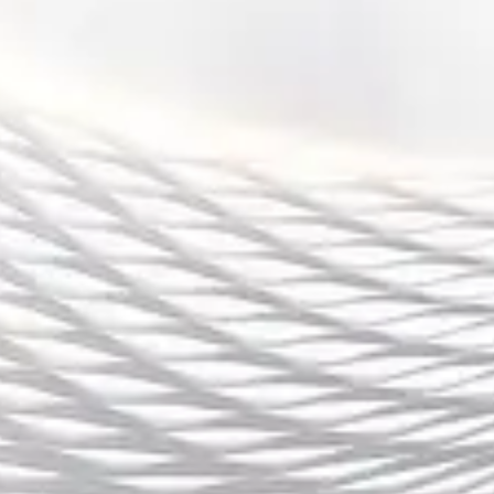
战力，也能为未来发展奠定基础。切尔西则通过多笔签约增强
了球队的防守和门将位置，尤其是补充了一名世界级门将，为
球队提供了更大的后防保障。每一笔转会操作都在为球队的赛
季前景铺路。
德信娱乐场
4、核心球员：个人表现对球队的影
响
在豪门争霸的赛季中，核心球员的个人表现往往决定了球队的
成败。曼联的布鲁诺·费尔南德斯依旧是球队的中场发动机，
作为球队的领袖，他的发挥对于球队至关重要。若布鲁诺能够
保持高水平的表现，曼联的整体战术将更加流畅，攻防转换也
会更加快速。
曼城的哈兰德将继续是球队的得分利器，在新赛季，哈兰德的
进球能力依然是曼城争夺冠军的重要保障。同时，德布劳内的
组织调度能力也将成为曼城进攻体系的关键所在。利物浦的萨
拉赫则是球队进攻端最为可靠的保障，他的进球数和助攻数仍
然会是利物浦在争夺英超冠军中的重要武器。