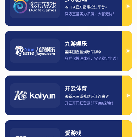
E-mail
Message
Send message