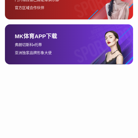
随着英超联赛的进程不断推进，战术风格也在不断变化，各大
豪门的战术打法逐渐趋向多样化。曼联在新赛季的战术调整
中，将更加注重控球和中场的控制力，尤其是在对阵强队时，
球队将更加注重高位逼抢和反击战术的结合。这一变化有望让
曼联在对阵其他强队时占据上风。
曼城依旧是英超中最具战术深度的球队之一。瓜迪奥拉的战术
理念注重精细化的控球和空间利用，新赛季曼城有可能会增加
更多的快速反击和直接进攻的元素，使球队的进攻更加多样
化。利物浦则会延续克洛普的“重金属足球”风格，通过高强度
的压迫和快速反击打击对手。阿森纳在战术上更加注重灵活
性，温格遗留下来的传控体系在新任主帅的调教下变得更加符
合现代足球潮流，团队协作的默契度逐渐提高。
切尔西则会在新赛季中尝试更多的阵型变化，特别是在防守和
进攻转换的过程中，球队将在高位逼抢后迅速发起反击，争取
通过快速的边路突破创造进攻机会。这种战术灵活性使得切尔
西在面对不同类型的对手时能够快速调整自己的打法，增强了
球队在比赛中的应变能力。