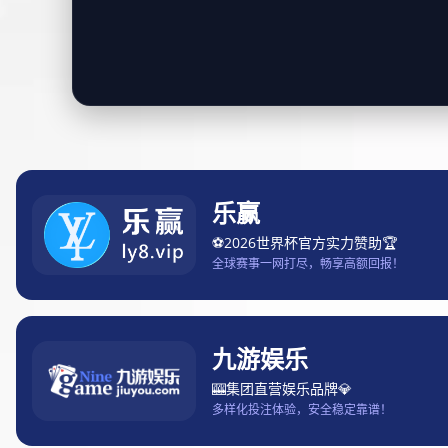
留言
First name
E-mail
Message