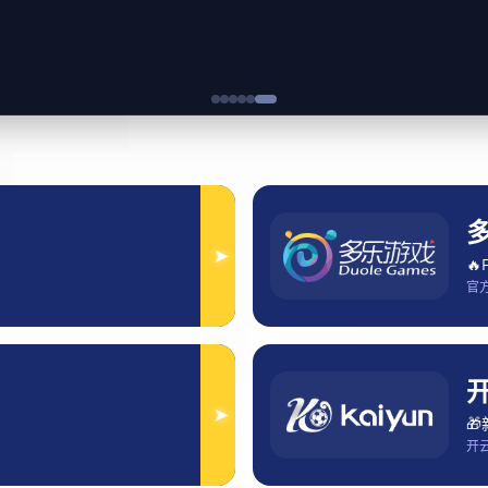
2025年世俱杯看点
的精彩博弈
2025年国际足联世俱杯将迎来一场豪门之间
球的整体发展使得这项赛事充满了无限的看点。
豪门俱乐部，还给了来自不同足球强国的新兴球
为精彩的赛事之一。豪门对决将是传统足球强国
部的经典对抗，也有年轻俱乐部在世界舞台上的
全球足球强国竞争力的舞台，赛事的影响力也持
这一主题，从四个方面进行详细探讨，分析20
1、传统豪门的较量
传统豪门俱乐部历来是世俱杯的焦点，顶级豪门
上，欧洲和南美的两大传统足球强国将再次成为