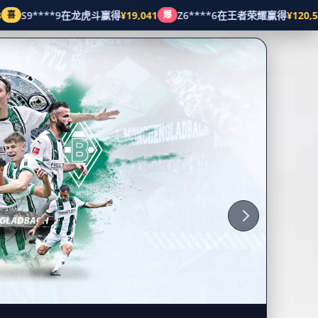
动向
企业服务
沟通德信娱乐场
量崛起的精彩博弈