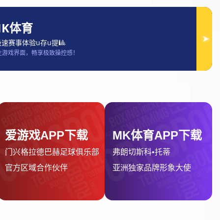
旧是世俱杯的常胜将军。这些豪门俱乐部的球员，既拥有丰
次出战世俱杯，他们都被视为最有力的冠军争夺者。
欧洲豪门之间的对决。巴塞罗那与皇家马德里、拜仁慕尼黑
之一。2025年世俱杯的参赛队伍中，这些俱乐部依旧占据
的较量，不仅仅是一场场对抗，更是对现代足球理念和战术
荣誉和未来发展，也将为世俱杯的历史增添浓重的一笔。
量的崛起，一些原本不被看好的俱乐部开始崭露头角，给这
的对抗中，战术变化、球员状态和心理素质将是决定胜负的
的个人能力，更考验着球队的整体协作和战术执行能力。因
赏性与竞技性的对抗。
家和俱乐部开始在国际赛场上展现出强大的竞争力。2025
挑战着传统豪门的地位，更为全球足球的发展注入了新的活
俱乐部逐渐崭露头角，这些球队凭借着雄厚的资金支持、日
在国际大赛中取得突破。