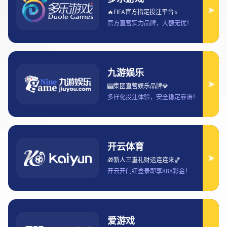
First name
E-mail
Message
Send message