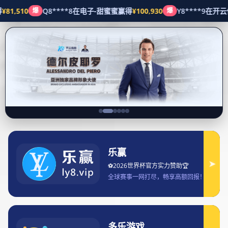
最新动向
首页
最新动向
火狐体育平台在中国大陆上线全面提升用户体验与赛事互动功
能
留言