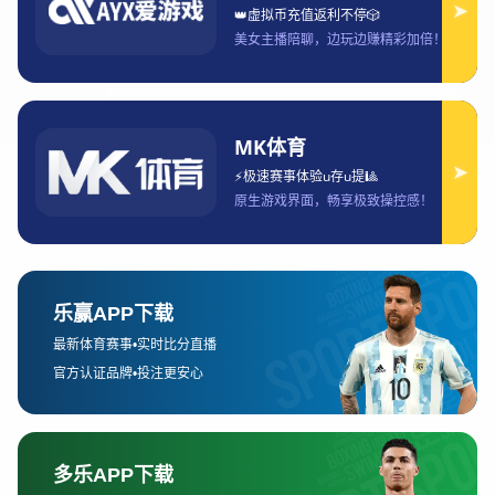
2026体育盛事展望全球赛场新格局
与竞技发展趋势全面解析引领未来体
育潮流
2026年，全球体育版图将在一系列重大赛事推动下迎来新的
变革周期。从冬季冰雪竞技到世界足球巅峰对决，从传统项目
升级到数字科技赋能，体育产业、竞技模式和全球观赛方式都
将发生深刻变化。本文围绕2026体育盛事展开全面展望，分
析未来赛场中的力量重组、科技革新、运动发展趋势以及体育
文化传播方向，探讨全球竞技格局如何在新环境下重新塑造。
随着国际赛事规模不断扩大，各国运动实力持续提升，体育已
经不再只是竞技较量，而成为科技、经济、文化与社会发展的
综合体现。2026年的体育舞台将展现更加开放、多元、智能
的发展趋势，引领全球体育潮流迈向新的阶段。