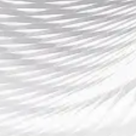
衡，为女性运动员提供更多发展机会，推动体育文化更加公平
和多元。
新兴体育项目的发展也将改变未来竞技版图。电子竞技、极限
运动以及融合创新型项目逐渐获得国际认可，年轻群体参与度
不断提高。这些项目不仅丰富了体育内容，也吸引更多年轻观
众进入体育领域，为全球体育注入新的活力。
4、体育文化未来融合
体育在2026年将进一步成为全球文化交流的重要平台。大型
赛事不仅展示运动竞争，更承载着不同国家之间的文化沟通与
价值交流。运动员通过赛场表现传递拼搏精神、团队精神和公
平竞争理念，使体育成为连接世界的重要力量。
数字媒体的发展正在改变体育传播方式。短视频平台、社交网
络以及智能传播工具让体育内容更加快速地触达全球观众。未
来体育传播将更加注重互动性和个性化，不同年龄层、不同地
区的人群都能够找到适合自己的体育内容。
德信体育APP