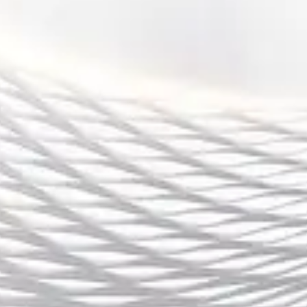
体系以及国际交流项目培养后备力量。随着人才培养模式不断
完善，全球竞技水平将进入新的增长阶段。
女子体育的发展也是2026年值得关注的重要趋势。近年来，
女性运动员在国际赛场上的影响力不断提升，女子赛事的商业
价值和社会关注度持续增加。未来体育产业将更加重视性别平