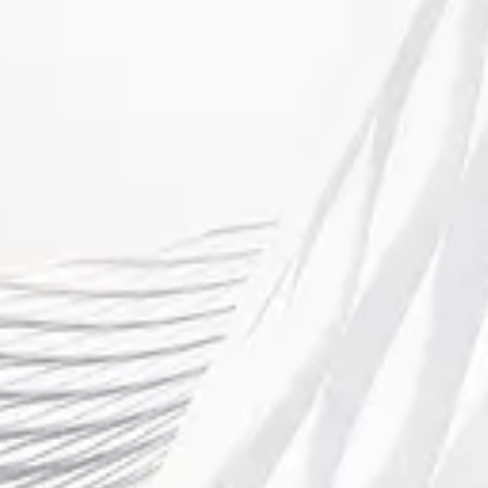
 **约3000字版本**，保持每段均匀长度，并增加更多比
生动。
平台