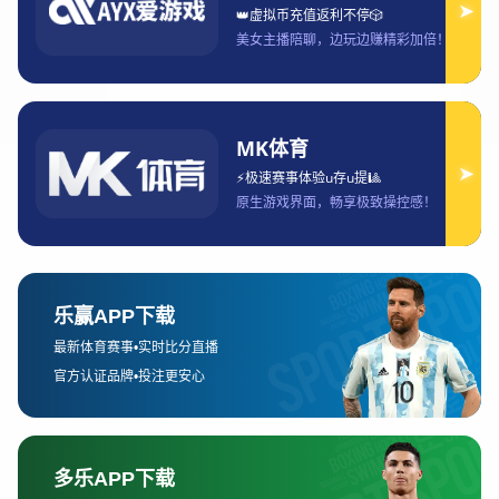
C体育引领全民健身新时代竞技精神
与健康生活融合探索
文章摘要：
本文围绕C体育引领全民健身新时代竞技精神与健康生活融合
探索展开，详细分析了C体育如何在新时代的背景下推动竞技
精神和健康生活的深度融合。通过从竞技精神的塑造、健康生
活方式的倡导、体育产业的创新发展以及全民参与度的提升四
个方面进行深入探讨，本文阐明了C体育在现代社会中所起到
的重要作用。文章还指出，C体育不仅仅是在体育竞技中表现
突出，更通过创新的形式推动了全民健身的广泛普及，使人们
的健康意识得到了极大提升。最后，本文对C体育在新时代背
景下如何继续引领全民健身进行了总结，并展望了未来的发展
方向。