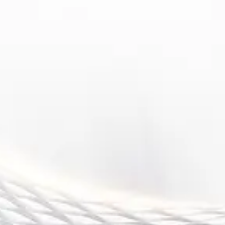
道主国家则通过世界杯展示自身形象与综合实力
从社会层面看，世界杯也在不同国家和地区引发
往往超越胜负本身，成为凝聚民众情绪、促进文
总结：
综合来看，世界杯最新动态充分体现了各队在备
对，从球星表现到战术演变，再到全球关注形势
前。
展望未来，随着比赛的深入推进，更多悬念与精
外崛起，都将共同构成世界杯独特而持久的魅力
王者荣耀比赛引发热议 球迷激烈讨论冠军归属