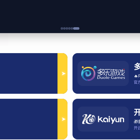
世界杯最新动态汇总
看点解析全球关注形
文章摘要的内容：
世界杯作为全球关注度最高的体育盛事之一，其
赛球队在备战节奏、人员调整、战术磨合以及热
变化，新生力量不断崛起，传统豪门则在压力与
业价值与文化影响力持续升温，不仅体现于赛场
杯最新动态汇总：各队备战赛程进展与焦点看点
赛程安排与调整、焦点球星与战术趋势、以及全
读者呈现一幅立体、全面且富有前瞻性的世界杯
一、各队备战整体态
从整体来看，各参赛球队的备战工作已进入高度