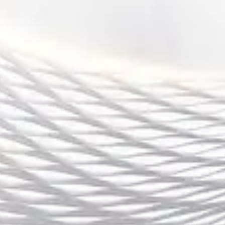
观众未来可能根据自己的兴趣选择不同的镜头，比如专注于某
位明星球员的表现，或者实时查看战术板的变化。
平台之间的竞争也将带来更多福利，例如会员优惠、互动抽奖
和专属解说节目。这不仅提升了观众粘性，也让看球不再是单
纯的赛事观看，而是形成了一种社交与娱乐的结合。
长期来看，虚拟现实（VR）和增强现实（AR）技术或许将成
为欧冠观赛的新方式。通过佩戴设备，观众可以身临其境地体
验比赛，甚至可以自由选择球场上的“座位位置”。这将彻底颠
覆传统观赛体验。
总结：
总体来看，2025欧冠联赛的中文解说直播已经形成了多平
台、多场景、多功能的格局。无论是注重互动体验的腾讯视
频，还是强调移动端沉浸感的咪咕视频，亦或是以多样化解说
见长的爱奇艺体育，都为不同需求的球迷提供了丰富的选择。
通过合理选择平台，观众能够获得更适合自己的观赛体验。