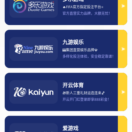
E-mail
Message
Send message