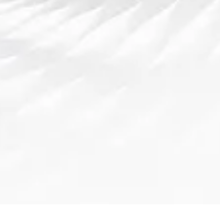
找到我们:
P: 13594780081
地址:
池州市岂询之都82号
©
2026
- All Rights Reserved
德信赛事直播
.